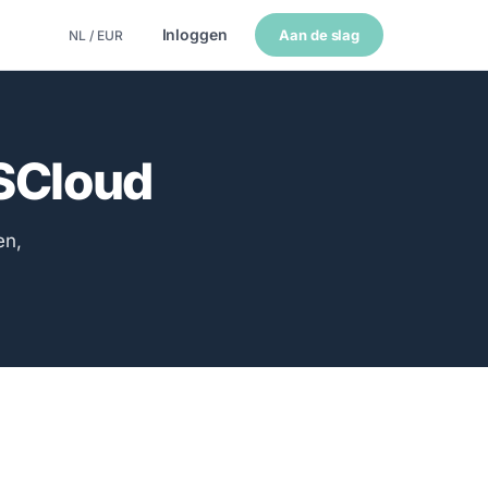
Inloggen
Aan de slag
NL / EUR
SCloud
en,