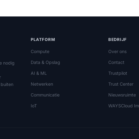
PLATFORM
BEDRIJF
Compute
Over ons
Data & Opslag
Contact
le nodig
AI & ML
Trustpilot
r
Netwerken
Trust Center
 buiten
Communicatie
Nieuwsruimte
IoT
WAYSCloud Im