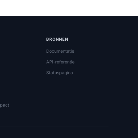
BRONNEN
Documentatie
API-referentie
Statuspagina
pact