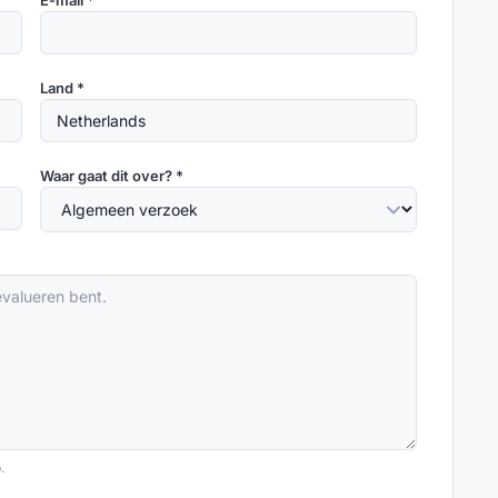
E-mail *
Land *
Waar gaat dit over? *
.