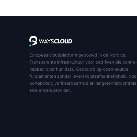
Europees cloudplatform gebouwd in de Nordics.
Transparante infrastructuur voor bedrijven die contro
hebben over hun data. Gebouwd op open-source
fundamenten zonder leveranciersafhankelijkheid, voo
portabiliteit, verifieerbaarheid en langetermijncontrole
elke enkele provider.