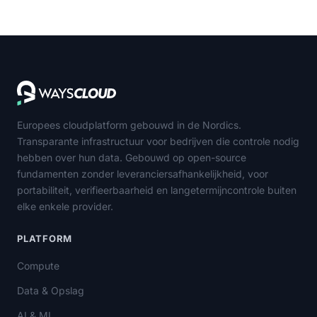
Europees cloudplatform gebouwd in de Nordics.
Transparante infrastructuur voor bedrijven die controle nodig
hebben over hun data. Gebouwd op open-source
fundamenten zonder leveranciersafhankelijkheid, voor
portabiliteit, verifieerbaarheid en langetermijncontrole buiten
elke enkele provider.
PLATFORM
Compute
Data & Opslag
AI & ML